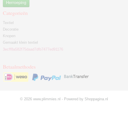
Herroeping
Categorieën
Textiel
Decoratie
Knopen
Gemaakt klein textiel
3ecff8a582f75daad7dfb7477ed91176
Betaalmethodes
© 2026 www.plimmies.nl - Powered by Shoppagina.nl