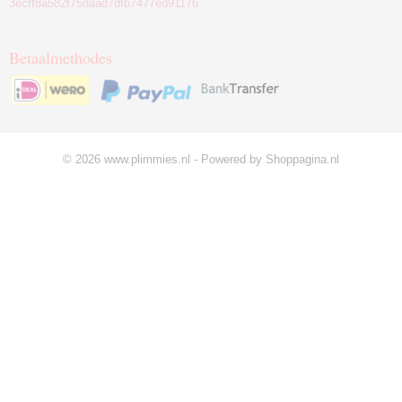
3ecff8a582f75daad7dfb7477ed91176
Betaalmethodes
© 2026 www.plimmies.nl - Powered by Shoppagina.nl