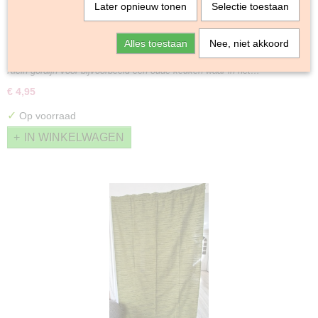
Later opnieuw tonen
Selectie toestaan
Alles toestaan
Nee, niet akkoord
Hartjes gordijntje
Klein gordijn voor bijvoorbeeld een oude keuken waar in het…
€ 4,95
✓
Op voorraad
IN WINKELWAGEN