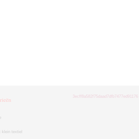
3ecff8a582f75daad7dfb7477ed91176
rieën
e
klein textiel