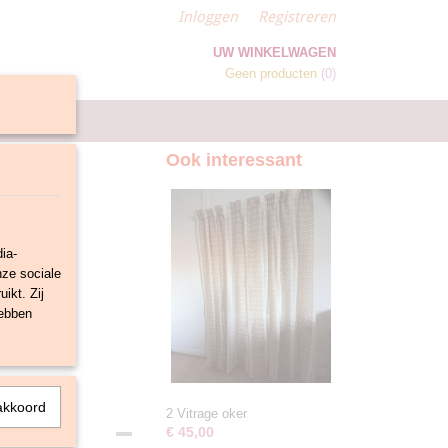
Inloggen
Registreren
UW WINKELWAGEN
Geen producten
(0)
Ook interessant
ia-
nze sociale
ikt. Zij
hebben
akkoord
2 Vitrage oker
€ 45,00