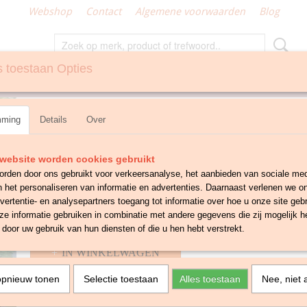
Webshop
Contact
Algemene voorwaarden
Blog
 toestaan Opties
N
GEMAAKT KLEIN TEXTIEL
2 Vitrages wit en bruin
mming
Details
Over
€ 27,50
website worden cookies gebruikt
✓
Op voorraad
- Levertijd 1-3 werkdagen
rden door ons gebruikt voor verkeersanalyse, het aanbieden van sociale med
Aantal
n het personaliseren van informatie en advertenties. Daarnaast verlenen we o
vertentie- en analysepartners toegang tot informatie over hoe u onze site gebru
e informatie gebruiken in combinatie met andere gegevens die zij mogelijk 
door uw gebruik van hun diensten of die u hen hebt verstrekt.
IN WINKELWAGEN
opnieuw tonen
Selectie toestaan
Alles toestaan
Nee, niet 
Omschrijving