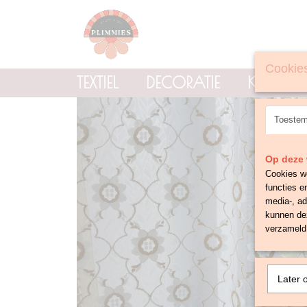
Cookies
TEXTIEL
DECORATIE
KNOPE
Toeste
Op deze 
Cookies wo
functies e
media-, ad
kunnen dez
verzameld 
Later 