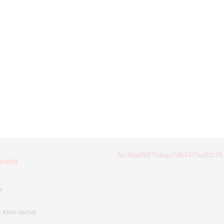
3ecff8a582f75daad7dfb7477ed91176
rieën
e
klein textiel