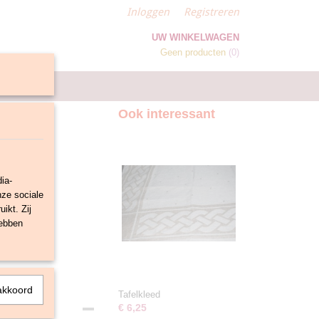
Inloggen
Registreren
UW WINKELWAGEN
Geen producten
(0)
Ook interessant
ia-
nze sociale
ikt. Zij
hebben
akkoord
Tafelkleed
€ 6,25