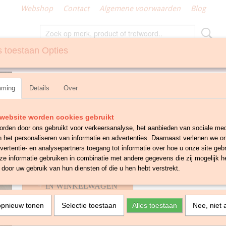
Webshop
Contact
Algemene voorwaarden
Blog
 toestaan Opties
N
GEMAAKT KLEIN TEXTIEL
Tafelloper seventies
mming
Details
Over
€ 14,50
website worden cookies gebruikt
✓
Op voorraad
- Levertijd 1-3 werkdagen
rden door ons gebruikt voor verkeersanalyse, het aanbieden van sociale med
Aantal
n het personaliseren van informatie en advertenties. Daarnaast verlenen we o
vertentie- en analysepartners toegang tot informatie over hoe u onze site gebru
e informatie gebruiken in combinatie met andere gegevens die zij mogelijk 
door uw gebruik van hun diensten of die u hen hebt verstrekt.
IN WINKELWAGEN
opnieuw tonen
Selectie toestaan
Alles toestaan
Nee, niet 
Omschrijving