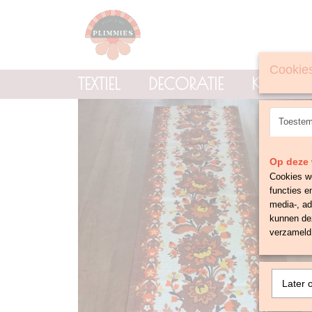
Cookies
TEXTIEL
DECORATIE
KNOPE
Toeste
Op deze 
Cookies wo
functies e
media-, ad
kunnen dez
verzameld 
Later 