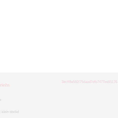
3ecff8a582f75daad7dfb7477ed91176
rieën
e
klein textiel