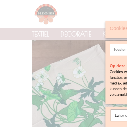
Cookies
TEXTIEL
DECORATIE
KNOPE
Toeste
Op deze 
Cookies wo
functies e
media-, ad
kunnen dez
verzameld 
Later 