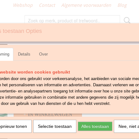
Webshop
Contact
Algemene voorwaarden
Blog
 toestaan Opties
N
GEMAAKT KLEIN TEXTIEL
Ecru tafelkleed
mming
Details
Over
€ 6,50
website worden cookies gebruikt
✓
Op voorraad
- Levertijd 1-3 werkdagen
rden door ons gebruikt voor verkeersanalyse, het aanbieden van sociale med
Aantal
n het personaliseren van informatie en advertenties. Daarnaast verlenen we o
vertentie- en analysepartners toegang tot informatie over hoe u onze site gebru
e informatie gebruiken in combinatie met andere gegevens die zij mogelijk 
door uw gebruik van hun diensten of die u hen hebt verstrekt.
IN WINKELWAGEN
opnieuw tonen
Selectie toestaan
Alles toestaan
Nee, niet 
Omschrijving