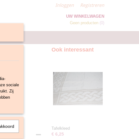
Inloggen
Registreren
UW WINKELWAGEN
Geen producten
(0)
Ook interessant
ia-
nze sociale
ikt. Zij
hebben
akkoord
Tafelkleed
€ 6,25