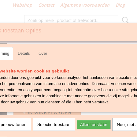
Webshop
Contact
Algemene voorwaarden
Blog
 toestaan Opties
N
GEMAAKT KLEIN TEXTIEL
Tafelloper crème met blau
mming
Details
Over
€ 6,50
website worden cookies gebruikt
✓
Op voorraad
- Levertijd 1-3 werkdagen
rden door ons gebruikt voor verkeersanalyse, het aanbieden van sociale med
Aantal
n het personaliseren van informatie en advertenties. Daarnaast verlenen we o
vertentie- en analysepartners toegang tot informatie over hoe u onze site gebru
e informatie gebruiken in combinatie met andere gegevens die zij mogelijk 
door uw gebruik van hun diensten of die u hen hebt verstrekt.
IN WINKELWAGEN
opnieuw tonen
Selectie toestaan
Alles toestaan
Nee, niet 
Omschrijving