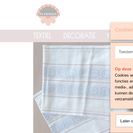
Cookies
TEXTIEL
DECORATIE
KNOPE
Toeste
Op deze 
Cookies wo
functies e
media-, ad
kunnen dez
verzameld 
Later 