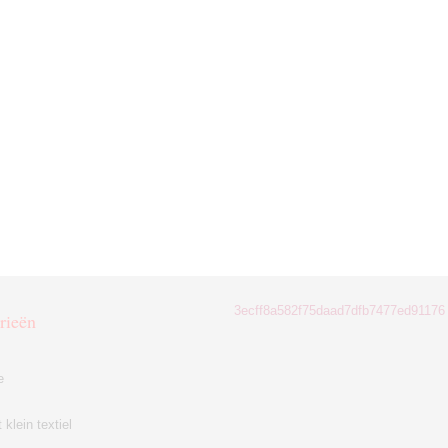
3ecff8a582f75daad7dfb7477ed91176
rieën
e
klein textiel