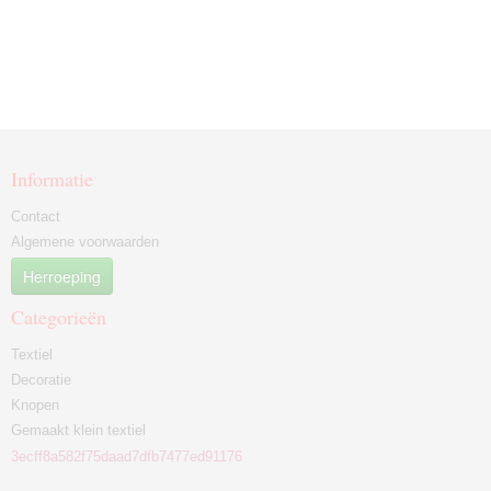
Informatie
Contact
Algemene voorwaarden
Herroeping
Categorieën
Textiel
Decoratie
Knopen
Gemaakt klein textiel
3ecff8a582f75daad7dfb7477ed91176