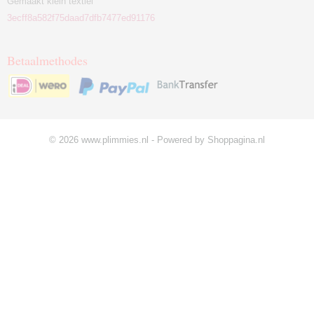
Gemaakt klein textiel
3ecff8a582f75daad7dfb7477ed91176
Betaalmethodes
© 2026 www.plimmies.nl - Powered by Shoppagina.nl