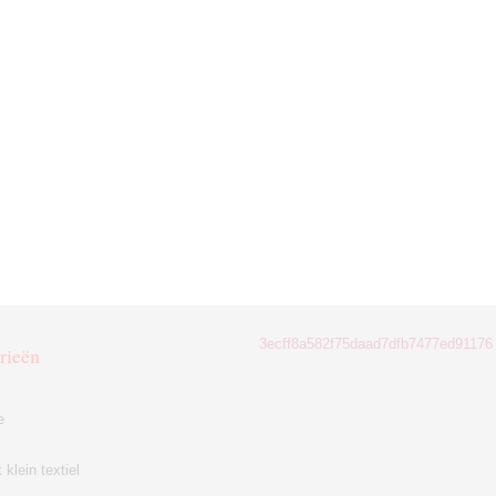
3ecff8a582f75daad7dfb7477ed91176
rieën
e
klein textiel