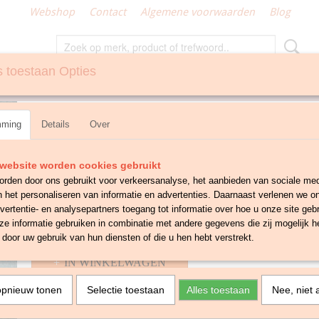
Webshop
Contact
Algemene voorwaarden
Blog
 toestaan Opties
N
GEMAAKT KLEIN TEXTIEL
Wandkalender eten en wij
mming
Details
Over
€ 9,95
€ 12,50
website worden cookies gebruikt
✓
Op voorraad
- Levertijd 1-3 werkdagen
rden door ons gebruikt voor verkeersanalyse, het aanbieden van sociale med
Aantal
n het personaliseren van informatie en advertenties. Daarnaast verlenen we o
vertentie- en analysepartners toegang tot informatie over hoe u onze site gebru
e informatie gebruiken in combinatie met andere gegevens die zij mogelijk 
door uw gebruik van hun diensten of die u hen hebt verstrekt.
IN WINKELWAGEN
opnieuw tonen
Selectie toestaan
Alles toestaan
Nee, niet 
Omschrijving