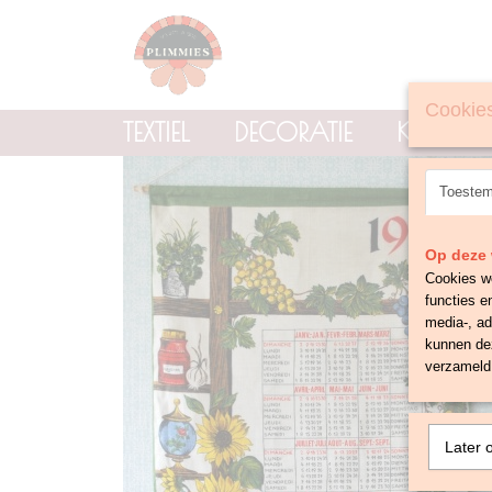
Cookies
TEXTIEL
DECORATIE
KNOPE
Toeste
Op deze 
Cookies wo
functies e
media-, ad
kunnen dez
verzameld 
Later 