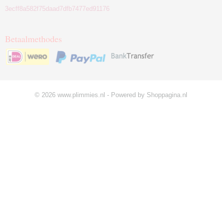
3ecff8a582f75daad7dfb7477ed91176
Betaalmethodes
© 2026 www.plimmies.nl - Powered by Shoppagina.nl