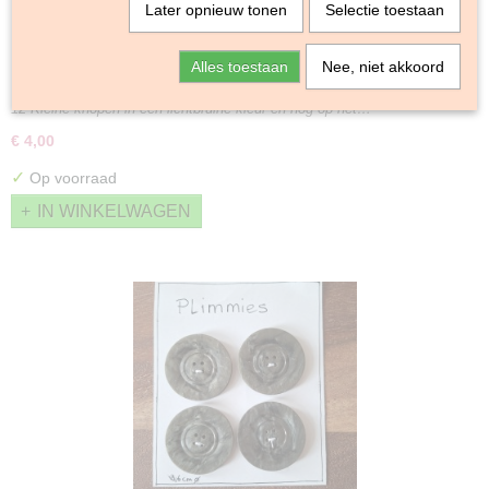
Later opnieuw tonen
Selectie toestaan
Alles toestaan
Nee, niet akkoord
12 bruine knoopjes
12 Kleine knopen in een lichtbruine kleur en nog op het…
€ 4,00
✓
Op voorraad
IN WINKELWAGEN