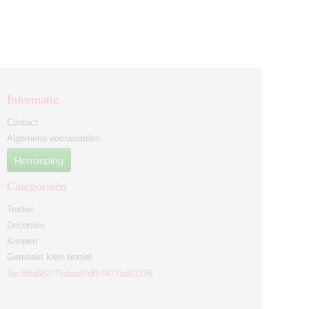
Informatie
Contact
Algemene voorwaarden
Herroeping
Categorieën
Textiel
Decoratie
Knopen
Gemaakt klein textiel
3ecff8a582f75daad7dfb7477ed91176