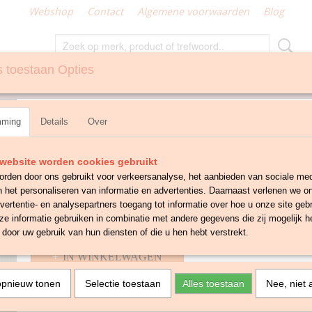
Webshop
Contact
Algemene voorwaarden
Blog
 toestaan Opties
N
GEMAAKT KLEIN TEXTIEL
Stoffen tas met bamboe
mming
Details
Over
€ 12,50
website worden cookies gebruikt
✓
Op voorraad
- Levertijd 1-3 werkdagen
rden door ons gebruikt voor verkeersanalyse, het aanbieden van sociale med
Aantal
n het personaliseren van informatie en advertenties. Daarnaast verlenen we o
vertentie- en analysepartners toegang tot informatie over hoe u onze site gebru
e informatie gebruiken in combinatie met andere gegevens die zij mogelijk 
door uw gebruik van hun diensten of die u hen hebt verstrekt.
IN WINKELWAGEN
opnieuw tonen
Selectie toestaan
Alles toestaan
Nee, niet 
Omschrijving