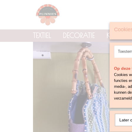
Cookies
TEXTIEL
DECORATIE
KNOPE
Toeste
Op deze 
Cookies wo
functies e
media-, ad
kunnen dez
verzameld 
Later 