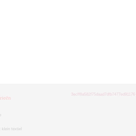
3ecff8a582f75daad7dfb7477ed91176
rieën
e
klein textiel