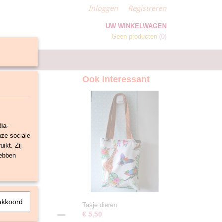
Inloggen
Registreren
UW WINKELWAGEN
Geen producten
(0)
Ook interessant
ia-
nze sociale
ikt. Zij
hebben
akkoord
Tasje dieren
€ 5,50