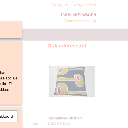
Inloggen
Registreren
UW WINKELWAGEN
Geen producten
(0)
Ook interessant
ia-
nze sociale
ikt. Zij
hebben
akkoord
Kussenhoes abstract
€ 5,00
€ 8,50