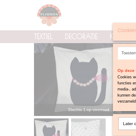
Cookies
TEXTIEL
DECORATIE
KNOPE
Toeste
Op deze 
Cookies wo
functies e
media-, ad
kunnen dez
verzameld 
Slechts 1 op voorraad
Later 