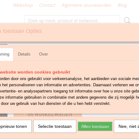
Webshop
Contact
Algemene voorwaarden
Blog
 toestaan Opties
N
GEMAAKT KLEIN TEXTIEL
Kussenhoes Poes
mming
Details
Over
€ 10,00
€ 12,50
website worden cookies gebruikt
✓
Op voorraad
rden door ons gebruikt voor verkeersanalyse, het aanbieden van sociale med
Aantal
n het personaliseren van informatie en advertenties. Daarnaast verlenen we o
vertentie- en analysepartners toegang tot informatie over hoe u onze site gebru
e informatie gebruiken in combinatie met andere gegevens die zij mogelijk 
door uw gebruik van hun diensten of die u hen hebt verstrekt.
IN WINKELWAGEN
opnieuw tonen
Selectie toestaan
Alles toestaan
Nee, niet 
Omschrijving