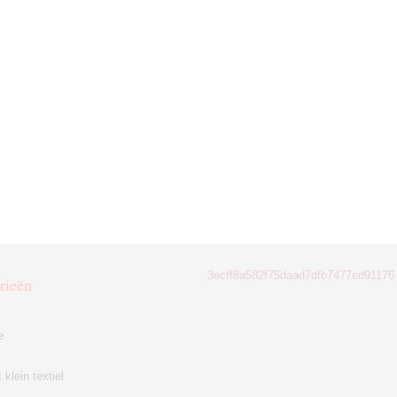
3ecff8a582f75daad7dfb7477ed91176
rieën
e
klein textiel