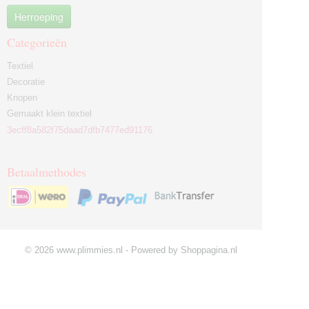
Herroeping
Categorieën
Textiel
Decoratie
Knopen
Gemaakt klein textiel
3ecff8a582f75daad7dfb7477ed91176
Betaalmethodes
© 2026 www.plimmies.nl - Powered by Shoppagina.nl